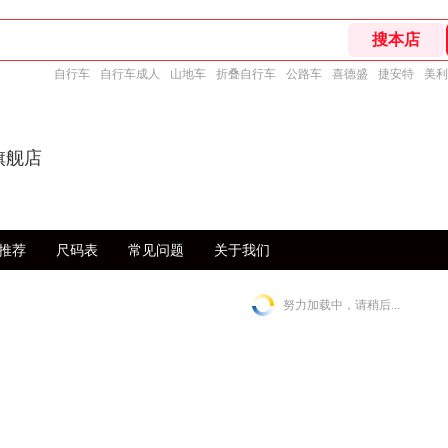
自行车
自行车成人
山地车
折叠自行车
公路车
喜德盛
捷安特
美利
旗舰店
推荐
尺码表
常见问题
关于我们
努力加载中，请稍后...