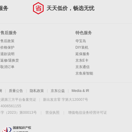
服务
天天低价，畅选无忧
售后服务
特色服务
售后政策
夺宝岛
价格保护
DIY装机
退款说明
延保服务
返修/退换货
京东E卡
取消订单
京东通信
京鱼座智能
测
|
质量公告
|
隐私政策
|
京东公益
|
Media & IR
交易第三方平台备案凭证
|
新出发京零 字第大120007号
06561155
2023）第00013号
|
营业执照
|
增值电信业务经营许可证