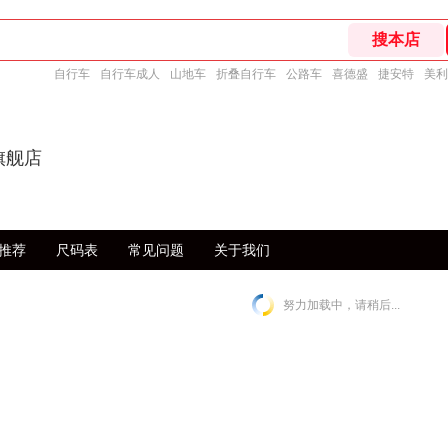
自行车
自行车成人
山地车
折叠自行车
公路车
喜德盛
捷安特
美利
旗舰店
推荐
尺码表
常见问题
关于我们
努力加载中，请稍后...