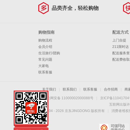
品类齐全，轻松购物
购物指南
配送方式
购物流程
上门自提
会员介绍
211限时达
生活旅行/团购
配送服务查
常见问题
配送费收取
大家电
联系客服
关于我们
|
联系我们
|
联系客服
|
合作招商
|
商
京公网安备 11000002000088号
|
京ICP备1104170
互联网出版许
Copyright © 2004 -
2026
京东JINGDONG 版权所有
|
消费者维权热
手机扫一扫，劲爆优
惠触手可得！