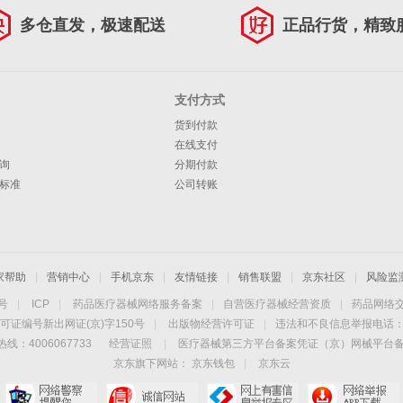
多仓直发，极速配送
正品行货，精致
支付方式
货到付款
在线支付
询
分期付款
标准
公司转账
家帮助
|
营销中心
|
手机京东
|
友情链接
|
销售联盟
|
京东社区
|
风险监
4号
|
ICP
|
药品医疗器械网络服务备案
|
自营医疗器械经营资质
|
药品网络
可证编号新出网证(京)字150号
|
出版物经营许可证
|
违法和不良信息举报电话：40
线：4006067733
经营证照
|
医疗器械第三方平台备案凭证（京）网械平台备字（
京东旗下网站：
京东钱包
|
京东云