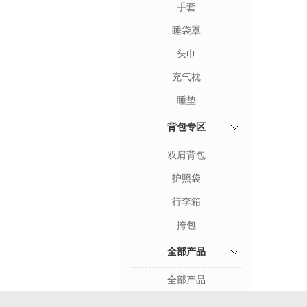
手套
睡袋罩
头巾
充气枕
睡垫
背包专区
双肩背包
护照袋
行李箱
挎包
全部产品
全部产品