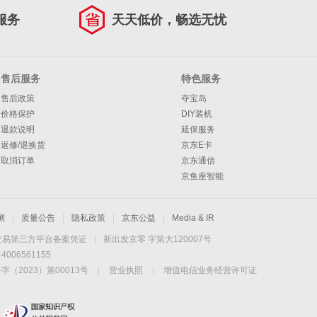
服务
天天低价，畅选无忧
售后服务
特色服务
售后政策
夺宝岛
价格保护
DIY装机
退款说明
延保服务
返修/退换货
京东E卡
取消订单
京东通信
京鱼座智能
测
|
质量公告
|
隐私政策
|
京东公益
|
Media & IR
交易第三方平台备案凭证
|
新出发京零 字第大120007号
06561155
2023）第00013号
|
营业执照
|
增值电信业务经营许可证