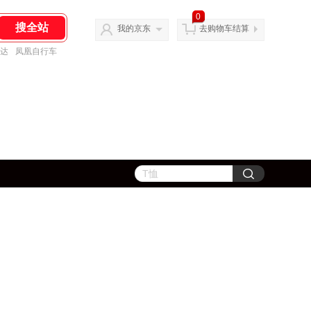
0
我的京东
去购物车结算
达
凤凰自行车